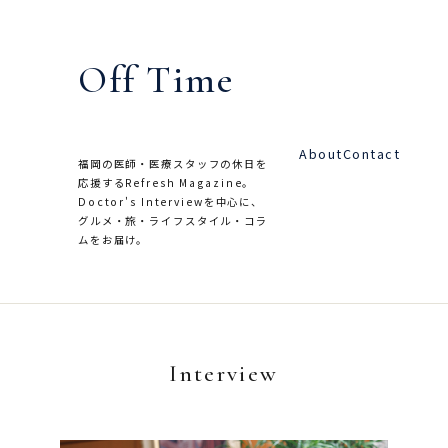
内
容
Off Time
を
ス
キ
About
Contact
ッ
福岡の医師・医療スタッフの休日を
応援するRefresh Magazine。
プ
Doctor's Interviewを中心に、
グルメ・旅・ライフスタイル・コラ
ムをお届け。
Interview