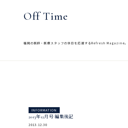
内
容
Off Time
を
ス
キ
ッ
福岡の医師・医療スタッフの休日を応援するRefresh Magazine
プ
INFORMATION
INFORMATION
2013年12月号 編集後記
2013年12月号
2013.12.30