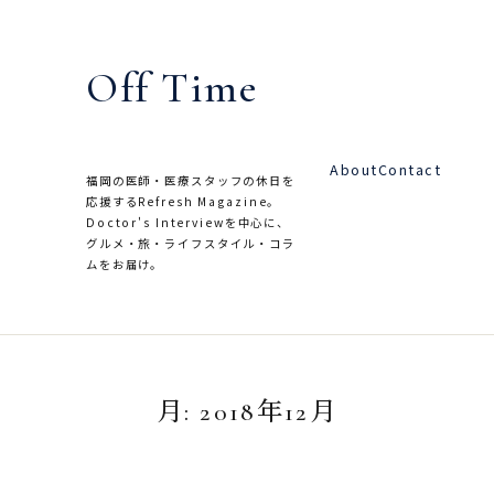
内
容
Off Time
を
ス
キ
About
Contact
ッ
福岡の医師・医療スタッフの休日を
応援するRefresh Magazine。
プ
Doctor's Interviewを中心に、
グルメ・旅・ライフスタイル・コラ
ムをお届け。
月:
2018年12月