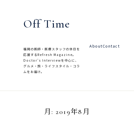
内
容
Off Time
を
ス
キ
About
Contact
ッ
福岡の医師・医療スタッフの休日を
応援するRefresh Magazine。
プ
Doctor's Interviewを中心に、
グルメ・旅・ライフスタイル・コラ
ムをお届け。
月:
2019年8月