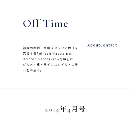
内
容
Off Time
を
ス
キ
About
Contact
ッ
福岡の医師・医療スタッフの休日を
応援するRefresh Magazine。
プ
Doctor's Interviewを中心に、
グルメ・旅・ライフスタイル・コラ
ムをお届け。
2014年4月号