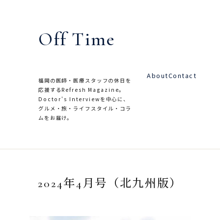
内
容
Off Time
を
ス
キ
About
Contact
ッ
福岡の医師・医療スタッフの休日を
応援するRefresh Magazine。
プ
Doctor's Interviewを中心に、
グルメ・旅・ライフスタイル・コラ
ムをお届け。
2024年4月号（北九州版）