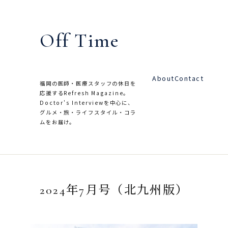
内
容
Off Time
を
ス
キ
About
Contact
ッ
福岡の医師・医療スタッフの休日を
応援するRefresh Magazine。
プ
Doctor's Interviewを中心に、
グルメ・旅・ライフスタイル・コラ
ムをお届け。
2024年7月号（北九州版）