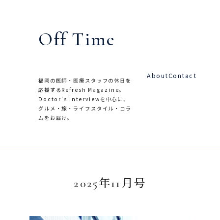
内
容
Off Time
を
ス
キ
About
Contact
ッ
福岡の医師・医療スタッフの休日を
応援するRefresh Magazine。
プ
Doctor's Interviewを中心に、
グルメ・旅・ライフスタイル・コラ
ムをお届け。
2025年11月号