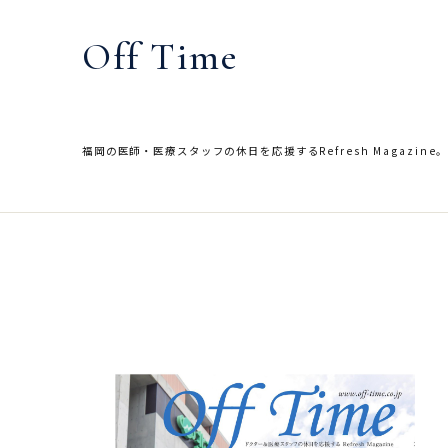
内
容
Off Time
を
ス
キ
ッ
福岡の医師・医療スタッフの休日を応援するRefresh Magazine
プ