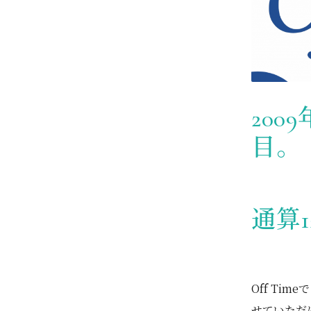
200
目。
通算
Off T
せていただ