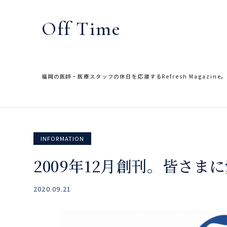
内
容
Off Time
を
ス
キ
ッ
福岡の医師・医療スタッフの休日を応援するRefresh Magazine
プ
INFORMATION
2009年12月創刊。皆さま
2020.09.21