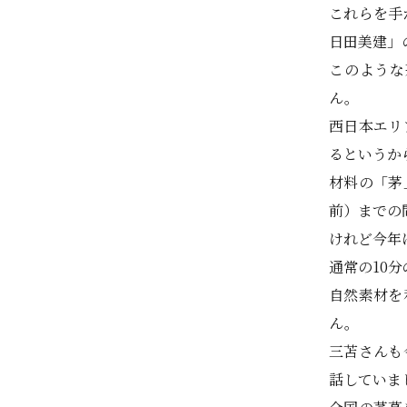
これらを手
日田美建」
このような
ん。
西日本エリ
るというか
材料の「茅
前）までの
けれど今年
通常の10
自然素材を
ん。
三苫さんも
話していま