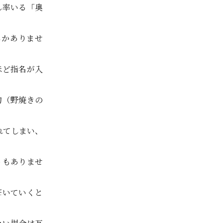
ん率いる「奥
しかありませ
ほど指名が入
旬（野焼きの
れてしまい、
うもありませ
葺いていくと