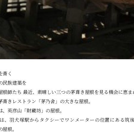
を葺く
の民族建築を
屋根師たち 最近、素晴しい三つの茅葺き屋根を見る機会に恵ま
茅葺きレストラン「茅乃舍」の大きな屋根。
は、英彦山「財蔵坊」の屋根。
は、羽犬塚駅からタクシーでワンメーターの位置にある筑
の屋根。