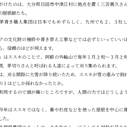
がけたのは、大分県日田市中津江村に拠点を置く三苫義久さ
の屋根師たち。
茅葺き職人集団は日本でもめずらしく、九州でも２、３社
アの文化財の補修や葺き替え工事などでは必ずといっていい
ら、信頼のほどが伺えます。
」はススキのことで、阿蘇の外輪山で毎年１月上旬～３月上
間、茅切りさんと呼ばれる人達によって刈り集められます。
は、刈る間際に大雪が降り続いたため、ススキが雪の重みで倒
分の１ほどしか採れなかったとか。
利用するので頭が痛いところですが、人間の力ではどうしよ
今年はススキではなく、葦や杉皮などを使った屋根を中心に
した。