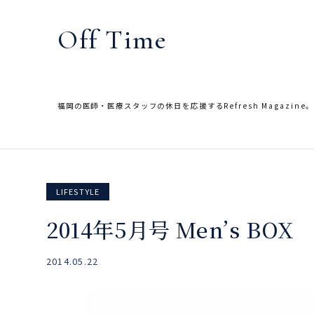
内
容
Off Time
を
ス
キ
ッ
福岡の医師・医療スタッフの休日を応援するRefresh Magazine
プ
LIFESTYLE
2014年5月号 Men’s BOX
2014.05.22