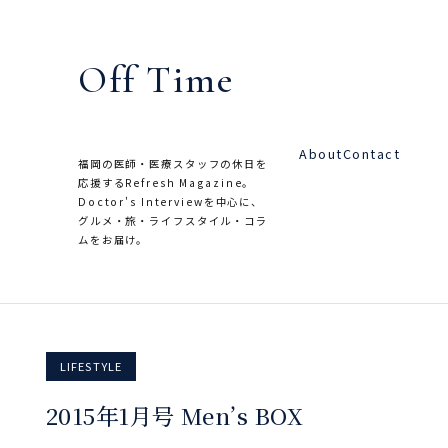
内
容
Off Time
を
ス
キ
About
Contact
ッ
福岡の医師・医療スタッフの休日を
応援するRefresh Magazine。
プ
Doctor's Interviewを中心に、
グルメ・旅・ライフスタイル・コラ
ムをお届け。
LIFESTYLE
2015年1月号 Men’s BOX