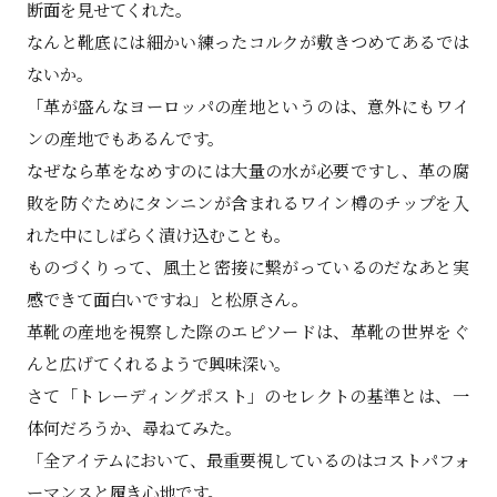
断面を見せてくれた。
なんと靴底には細かい練ったコルクが敷きつめてあるでは
ないか。
「革が盛んなヨーロッパの産地というのは、意外にもワイ
ンの産地でもあるんです。
なぜなら革をなめすのには大量の水が必要ですし、革の腐
敗を防ぐためにタンニンが含まれるワイン樽のチップを入
れた中にしばらく漬け込むことも。
ものづくりって、風土と密接に繋がっているのだなあと実
感できて面白いですね」と松原さん。
革靴の産地を視察した際のエピソードは、革靴の世界をぐ
んと広げてくれるようで興味深い。
さて「トレーディングポスト」のセレクトの基準とは、一
体何だろうか、尋ねてみた。
「全アイテムにおいて、最重要視しているのはコストパフォ
ーマンスと履き心地です。