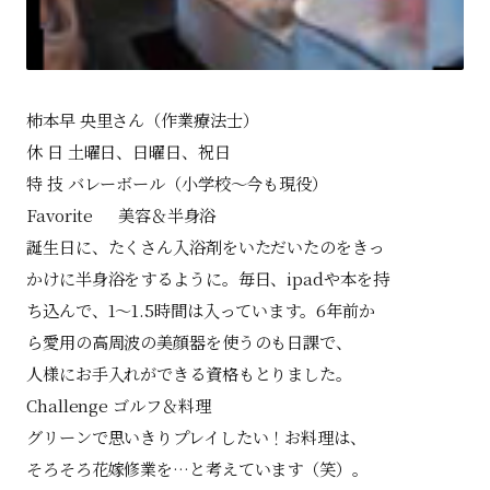
柿本早 央里さん（作業療法士）
休 日 土曜日、日曜日、祝日
特 技 バレーボール（小学校～今も現役）
Favorite 美容＆半身浴
誕生日に、たくさん入浴剤をいただいたのをきっ
かけに半身浴をするように。毎日、ipadや本を持
ち込んで、1～1.5時間は入っています。6年前か
ら愛用の高周波の美顔器を使うのも日課で、
人様にお手入れができる資格もとりました。
Challenge ゴルフ＆料理
グリーンで思いきりプレイしたい！お料理は、
そろそろ花嫁修業を…と考えています（笑）。