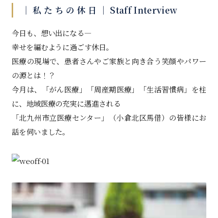
｜ 私 た ち の 休 日 ｜ Staff Interview
今日も、想い出になる―
幸せを編むように過ごす休日。
医療の現場で、患者さんやご家族と向き合う笑顔やパワー
の源とは！？
今月は、「がん医療」「周産期医療」「生活習慣病」を柱
に、地域医療の充実に邁進される
「北九州市立医療センター」（小倉北区馬借）の皆様にお
話を伺いました。