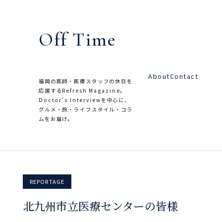
内
容
Off Time
を
ス
キ
About
Contact
ッ
福岡の医師・医療スタッフの休日を
応援するRefresh Magazine。
プ
Doctor's Interviewを中心に、
グルメ・旅・ライフスタイル・コラ
ムをお届け。
REPORTAGE
北九州市立医療センターの皆様