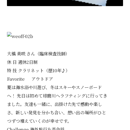
大橋 美咲 さん（臨床検査技師）
休 日 週休2日制
特 技 クラリネット（歴10年♪）
Favorite アウトドア
夏は海水浴や川遊び、冬はスキーやスノーボード
へ！ 先日は初めて球磨川へラフティングに行ってき
ました。友達も一緒に、出掛けた先で感動や楽し
さ、新しい発見を分かち合い、想い出の場所がひと
つずつ増えていくのが幸せです。
Challenge 海外旅行＆英会話