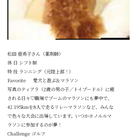
松田 亜希子さん（薬剤師）
休 日 シフト制
特 技 ランニング（元陸上部！）
Favorite 愛犬と遊ぶ＆マラソン
写真のティアラ（2歳の男の子／トイプードル）に癒
される日々♡職場でブームのマラソンにも夢中で、
42.195kmを8人で走るリレーマラソンなど、みんな
で色々な大会に出場しています。いつかホノルルマ
ラソンに参加するのが夢！
Challenge ゴルフ