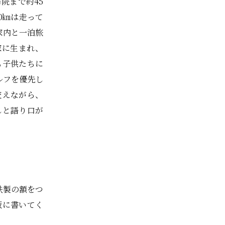
院まで約45
0㎞は走って
家内と一泊旅
家に生まれ、
も子供たちに
ルフを優先し
交えながら、
しと語り口が
鉄製の額をつ
版に書いてく