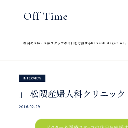
内
容
Off Time
を
ス
キ
ッ
福岡の医師・医療スタッフの休日を応援するRefresh Magazine
プ
INTERVIEW
」 松隈産婦人科クリニック 
2016.02.29