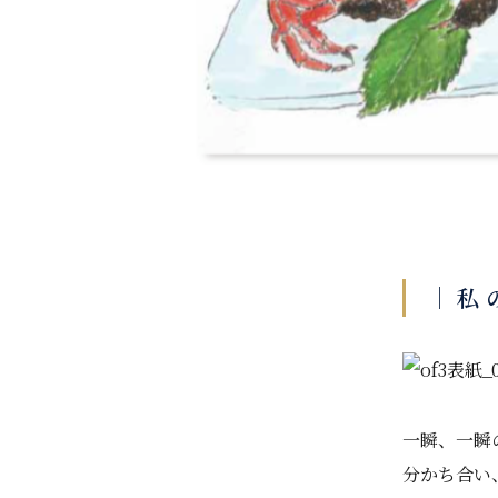
｜ 私 の
一瞬、一瞬
分かち合い