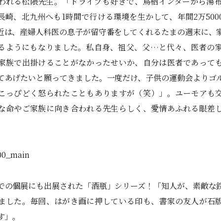
れる松隈先生。「ドライブも好きで、鳥栖インターから湯布
長崎、北九州へも1時間で行ける環境を生かして、年間2万500
近は、産婦人科医の息子が留守番をしてくれるたまの週末に、
るようにもなりました。私自身、祖父、父…と代々、医者の
家族で出掛けることがなかったせいか、自分は医者であって
てあげたいと願ってきました。一度だけ、子供の運動会よりゴ
こっぴどく怒られたこともありますが（笑）」。ユーモアも
な命やご家族に向き合われる先生らしく、愛情あふれる眼差
。
での個展にも出展された「酒瓶」シリーズ！「知人が、素敵な
ました。毎回、はがき画に押している印も、書家の友人が石
す」。