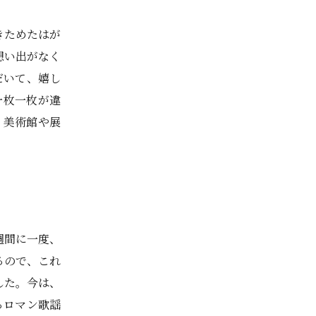
きためたはが
想い出がなく
だいて、嬉し
一枚一枚が違
、美術館や展
週間に一度、
るので、これ
した。今は、
るロマン歌謡