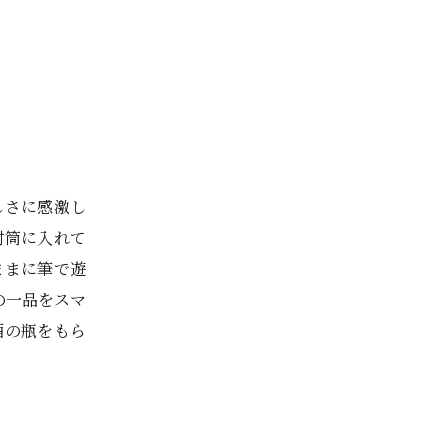
、
しさに感激し
封筒に入れて
ままに筆で遊
の一品をスマ
酒の瓶をもら