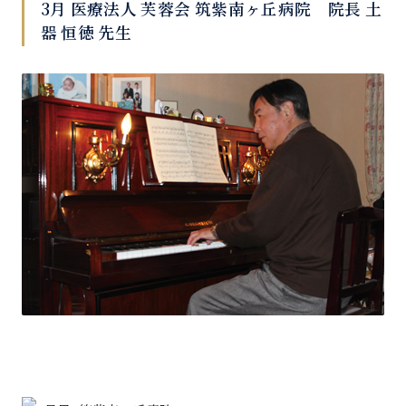
3月 医療法人 芙蓉会 筑紫南ヶ丘病院 院長 土
器 恒徳 先生