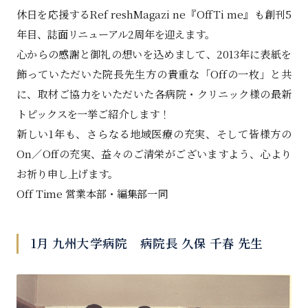
休日を応援するRef reshMagazi ne『OffTi me』も創刊5
年目、誌面リニューアル2周年を迎えます。
心からの感謝と御礼の想いを込めまして、2013年に表紙を
飾っていただいた院長先生方の貴重な「Offの一枚」と共
に、取材ご協力をいただいた各病院・クリニック様の最新
トピックスを一挙ご紹介します！
新しい1年も、さらなる地域医療の充実、そして皆様方の
On／Offの充実、益々のご清栄がございますよう、心より
お祈り申し上げます。
Off Time 営業本部・編集部一同
1月 九州大学病院 病院長 久保 千春 先生