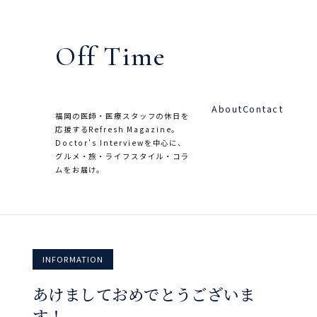
内
容
Off Time
を
ス
キ
About
Contact
ッ
福岡の医師・医療スタッフの休日を
応援するRefresh Magazine。
プ
Doctor's Interviewを中心に、
グルメ・旅・ライフスタイル・コラ
ムをお届け。
INFORMATION
あけましておめでとうございま
す！